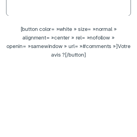
ouvertement féministe
[button color= »white » size= »normal »
alignment= »center » rel= »nofollow »
openin= »samewindow » url= »#comments »]Votre
avis ?[/button]