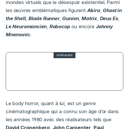
mondes virtuels que le désespoir existentiel. Parmi
les œuvres emblématiques figurent
Akira
,
Ghost in
the Shell
,
Blade Runner
,
Gunnm
,
Matrix
,
Deus Ex
,
Le Neuromancien
,
Robocop
ou encore
Johnny
Mnemonic
.
VOIR AUSSI
The Slumber Party Massacre, film
d’horreur girly raté ?
Le body horror, quant à lui, est un genre
cinématographique qui a connu son âge d’or dans
les années 1980 avec des réalisateurs tels que
David Cronenberg
,
John Carpenter
,
Paul