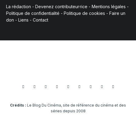
La rédaction
-
Devenez contributeur·rice
-
Mentions légales
-
Politique de confidentialité
-
Politique de cookies
-
Faire un
don
-
Liens
-
Contact
Crédits :
Le Blog Du Cinéma, site de référence du cinéma et des
séries depuis 2008