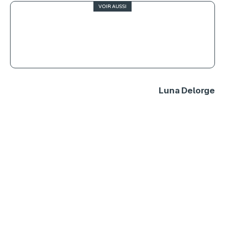
VOIR AUSSI
Should I Stay or Should I Go, bref
regard sur le cinéma de Martin
McDonagh
Luna Delorge