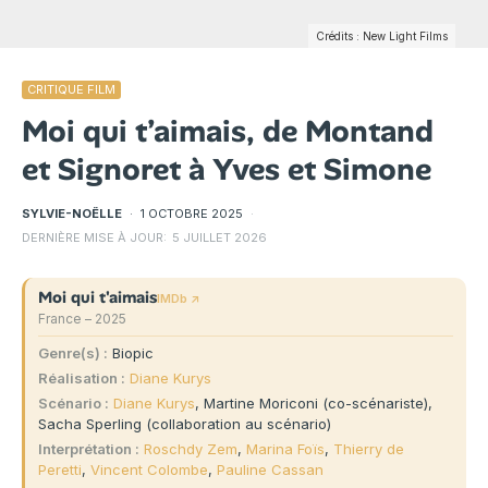
Crédits : New Light Films
CRITIQUE FILM
Moi qui t’aimais, de Montand
et Signoret à Yves et Simone
SYLVIE-NOËLLE
·
1 OCTOBRE 2025
·
DERNIÈRE MISE À JOUR:
5 JUILLET 2026
Moi qui t'aimais
IMDb ↗
France – 2025
Genre(s)
Biopic
Réalisation
Diane Kurys
Scénario
Diane Kurys
, Martine Moriconi (co-scénariste),
Sacha Sperling (collaboration au scénario)
Interprétation
Roschdy Zem
,
Marina Foïs
,
Thierry de
Peretti
,
Vincent Colombe
,
Pauline Cassan