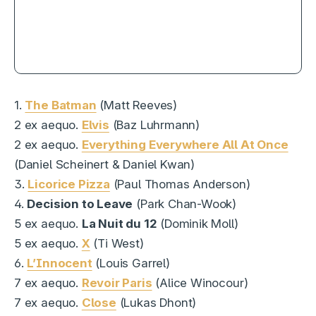
Streaming : Musclor détrône tout le
monde, House of the Dragon garde
son trône
1.
The Batman
(Matt Reeves)
2 ex aequo.
Elvis
(Baz Luhrmann)
2 ex aequo.
Everything Everywhere All At Once
(Daniel Scheinert & Daniel Kwan)
3.
Licorice Pizza
(Paul Thomas Anderson)
4.
Decision to Leave
(Park Chan-Wook)
5 ex aequo.
La Nuit du 12
(Dominik Moll)
5 ex aequo.
X
(Ti West)
6.
L’Innocent
(Louis Garrel)
7 ex aequo.
Revoir Paris
(Alice Winocour)
7 ex aequo.
Close
(Lukas Dhont)