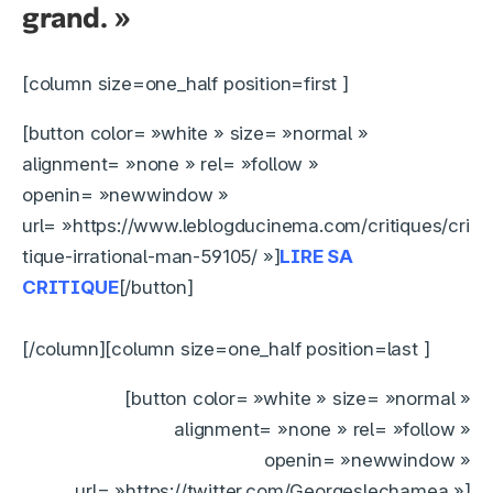
grand. »
[column size=one_half position=first ]
[button color= »white » size= »normal »
alignment= »none » rel= »follow »
openin= »newwindow »
url= »https://www.leblogducinema.com/critiques/cri
tique-irrational-man-59105/ »]
LIRE SA
CRITIQUE
[/button]
[/column][column size=one_half position=last ]
[button color= »white » size= »normal »
alignment= »none » rel= »follow »
openin= »newwindow »
url= »https://twitter.com/Georgeslechamea »]