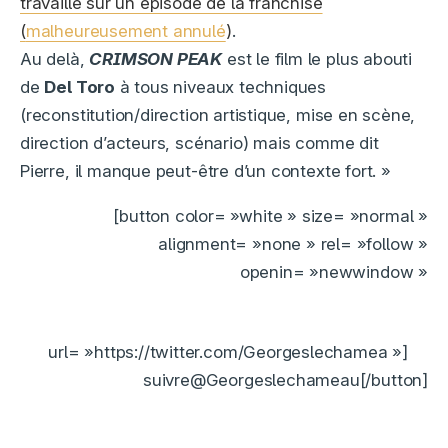
travaillé sur un épisode de la franchise
(
malheureusement annulé
)
.
Au delà,
CRIMSON PEAK
est le film le plus abouti
de
Del Toro
à tous niveaux techniques
(reconstitution/direction artistique, mise en scène,
direction d’acteurs, scénario) mais comme dit
Pierre, il manque peut-être d’un contexte fort. »
[button color= »white » size= »normal »
alignment= »none » rel= »follow »
openin= »newwindow »
url= »https://twitter.com/Georgeslechamea »]
suivre@Georgeslechameau[/button]