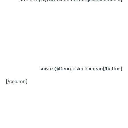
suivre @Georgeslechameau[/button]
[/column]