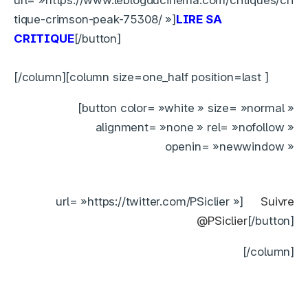
tique-crimson-peak-75308/ »]
LIRE SA
CRITIQUE
[/button]
[/column][column size=one_half position=last ]
[button color= »white » size= »normal »
alignment= »none » rel= »nofollow »
openin= »newwindow »
url= »https://twitter.com/PSiclier »]
Suivre
@PSiclier
[/button]
[/column]