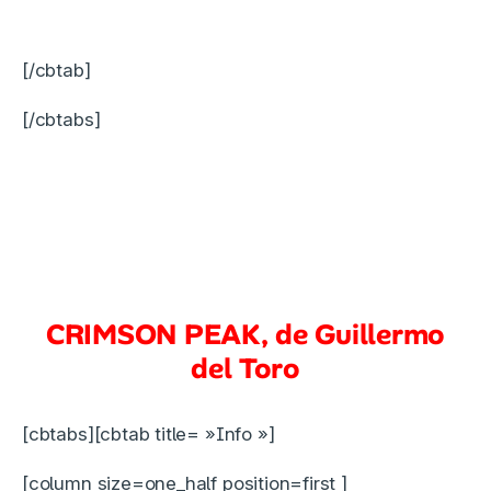
[/cbtab]
[/cbtabs]
CRIMSON PEAK, de Guillermo
del Toro
[cbtabs][cbtab title= »Info »]
[column size=one_half position=first ]