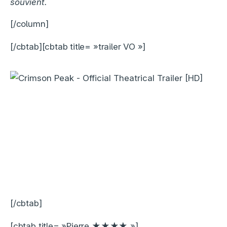
souvient.
[/column]
[/cbtab][cbtab title= »trailer VO »]
[/cbtab]
[cbtab title= »Pierre ★★★★ »]