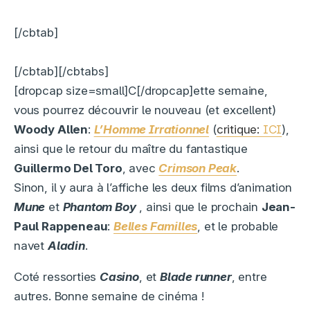
[/cbtab]
[/cbtab][/cbtabs]
[dropcap size=small]C[/dropcap]ette semaine,
vous pourrez découvrir le nouveau (et excellent)
Woody Allen
:
L’Homme Irrationnel
(
critique:
ICI
),
ainsi que le retour du maître du fantastique
Guillermo Del Toro
, avec
Crimson Peak
.
Sinon, il y aura à l’affiche les deux films d’animation
Mune
et
Phantom Boy
, ainsi que le prochain
Jean-
Paul Rappeneau
:
Belles Familles
, et le probable
navet
Aladin
.
Coté ressorties
Casino
, et
Blade runner
, entre
autres. Bonne semaine de cinéma !